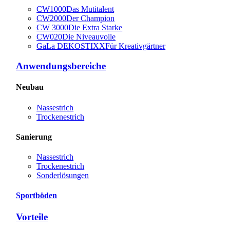
CW1000
Das Mutitalent
CW2000
Der Champion
CW 3000
Die Extra Starke
CW020
Die Niveauvolle
GaLa DEKOSTIXX
Für Kreativgärtner
Anwendungsbereiche
Neubau
Nassestrich
Trockenestrich
Sanierung
Nassestrich
Trockenestrich
Sonderlösungen
Sportböden
Vorteile