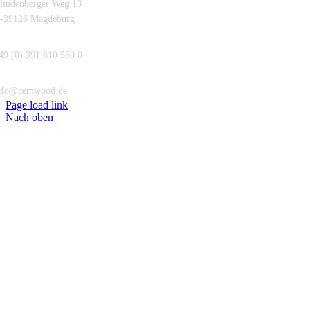
lindenberger Weg 13
-39126 Magdeburg
49 (0) 391 810 560 0
nfo@cemwood.de
Page load link
Nach oben