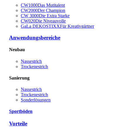
CW1000
Das Mutitalent
CW2000
Der Champion
CW 3000
Die Extra Starke
CW020
Die Niveauvolle
GaLa DEKOSTIXX
Für Kreativgärtner
Anwendungsbereiche
Neubau
Nassestrich
Trockenestrich
Sanierung
Nassestrich
Trockenestrich
Sonderlösungen
Sportböden
Vorteile