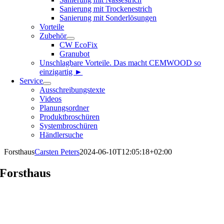
Sanierung mit Trockenestrich
Sanierung mit Sonderlösungen
Vorteile
Zubehör
CW EcoFix
Granubot
Unschlagbare Vorteile. Das macht CEMWOOD so
einzigartig ►
Service
Ausschreibungstexte
Videos
Planungsordner
Produktbroschüren
Systembroschüren
Händlersuche
Forsthaus
Carsten Peters
2024-06-10T12:05:18+02:00
Forsthaus