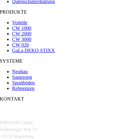
Datenschutzerklärung
PRODUKTE
Vorteile
CW 1000
CW 2000
CW 3000
CW 020
GaLa DEKO STIXX
SYSTEME
Neubau
Sanierung
Sportböden
Referenzen
KONTAKT
EMWOOD GmbH
lindenberger Weg 13
-39126 Magdeburg