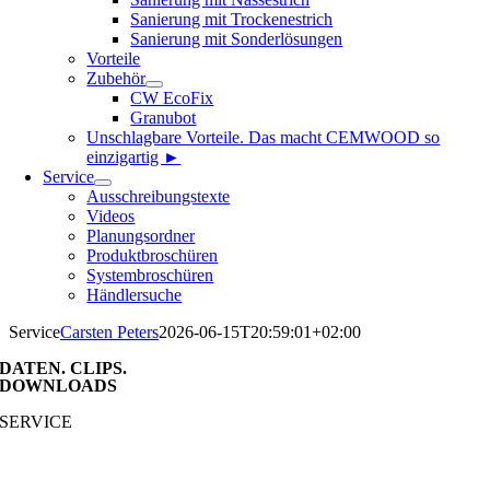
Sanierung mit Trockenestrich
Sanierung mit Sonderlösungen
Vorteile
Zubehör
CW EcoFix
Granubot
Unschlagbare Vorteile. Das macht CEMWOOD so
einzigartig ►
Service
Ausschreibungstexte
Videos
Planungsordner
Produktbroschüren
Systembroschüren
Händlersuche
Service
Carsten Peters
2026-06-15T20:59:01+02:00
DATEN. CLIPS.
DOWNLOADS
SERVICE