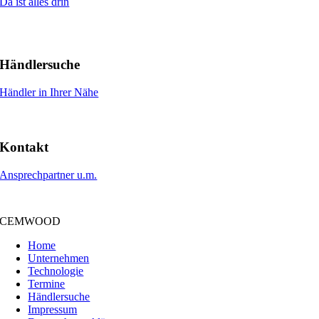
Da ist alles drin
Händlersuche
Händler in Ihrer Nähe
Kontakt
Ansprechpartner u.m.
CEMWOOD
Home
Unternehmen
Technologie
Termine
Händlersuche
Impressum