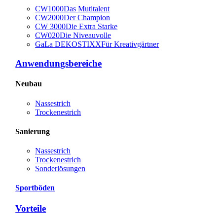
CW1000
Das Mutitalent
CW2000
Der Champion
CW 3000
Die Extra Starke
CW020
Die Niveauvolle
GaLa DEKOSTIXX
Für Kreativgärtner
Anwendungsbereiche
Neubau
Nassestrich
Trockenestrich
Sanierung
Nassestrich
Trockenestrich
Sonderlösungen
Sportböden
Vorteile