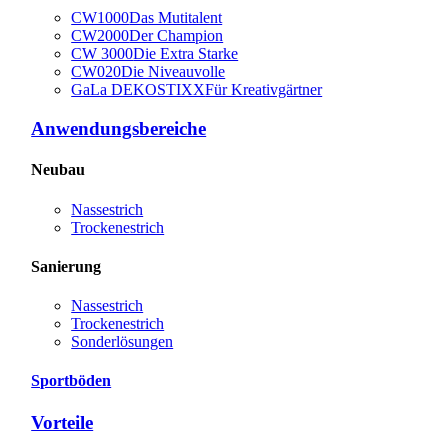
CW1000
Das Mutitalent
CW2000
Der Champion
CW 3000
Die Extra Starke
CW020
Die Niveauvolle
GaLa DEKOSTIXX
Für Kreativgärtner
Anwendungsbereiche
Neubau
Nassestrich
Trockenestrich
Sanierung
Nassestrich
Trockenestrich
Sonderlösungen
Sportböden
Vorteile