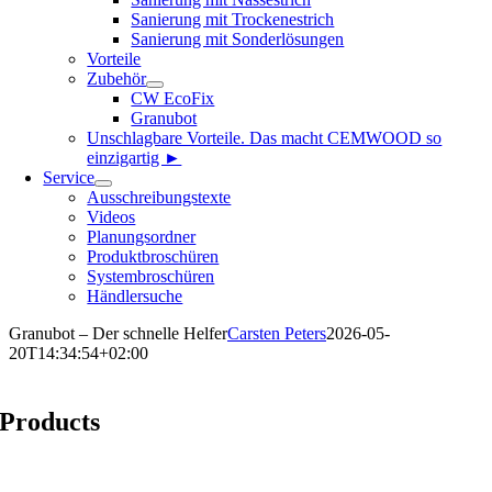
Sanierung mit Trockenestrich
Sanierung mit Sonderlösungen
Vorteile
Zubehör
CW EcoFix
Granubot
Unschlagbare Vorteile. Das macht CEMWOOD so
einzigartig ►
Service
Ausschreibungstexte
Videos
Planungsordner
Produktbroschüren
Systembroschüren
Händlersuche
Granubot – Der schnelle Helfer
Carsten Peters
2026-05-
20T14:34:54+02:00
Products