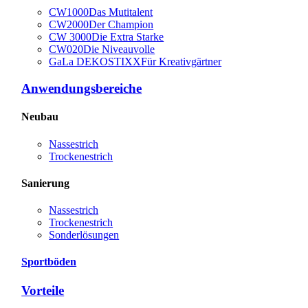
CW1000
Das Mutitalent
CW2000
Der Champion
CW 3000
Die Extra Starke
CW020
Die Niveauvolle
GaLa DEKOSTIXX
Für Kreativgärtner
Anwendungsbereiche
Neubau
Nassestrich
Trockenestrich
Sanierung
Nassestrich
Trockenestrich
Sonderlösungen
Sportböden
Vorteile