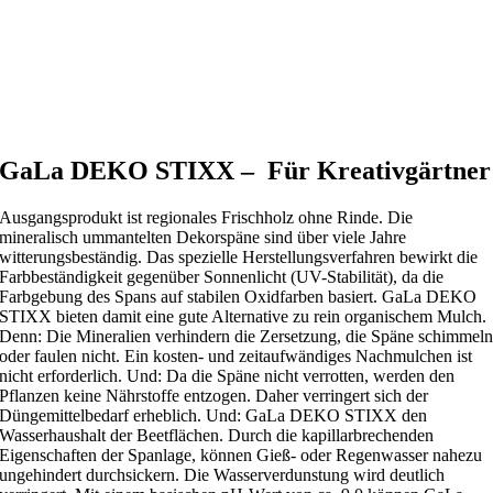
GaLa DEKO STIXX – Für Kreativgärtner
Ausgangsprodukt ist regionales Frischholz ohne Rinde. Die
mineralisch ummantelten Dekorspäne sind über viele Jahre
witterungsbeständig. Das spezielle Herstellungsverfahren bewirkt die
Farbbeständigkeit gegenüber Sonnenlicht (UV-Stabilität), da die
Farbgebung des Spans auf stabilen Oxidfarben basiert. GaLa DEKO
STIXX bieten damit eine gute Alternative zu rein organischem Mulch.
Denn: Die Mineralien verhindern die Zersetzung, die Späne schimmel
oder faulen nicht. Ein kosten- und zeitaufwändiges Nachmulchen ist
nicht erforderlich. Und: Da die Späne nicht verrotten, werden den
Pflanzen keine Nährstoffe entzogen. Daher verringert sich der
Düngemittelbedarf erheblich. Und: GaLa DEKO STIXX den
Wasserhaushalt der Beetflächen. Durch die kapillarbrechenden
Eigenschaften der Spanlage, können Gieß- oder Regenwasser nahezu
ungehindert durchsickern. Die Wasserverdunstung wird deutlich