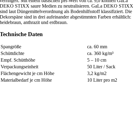
verringert. Mit einem basischen pH-Wert von ca. 9,0 können GaLa
DEKO STIXX saure Medien zu neutralisieren. GaLa DEKO STIXX
sind laut Düngemittelverordnung als Bodenhilfsstoff klassifiziert. Die
Dekorspäne sind in drei aufeinander abgestimmten Farben erhältlich:
heidebraun, anthrazit und erdbraun.
Technische Daten
Spangröße
ca. 60 mm
Schüttdichte
ca. 360 kg/m³
Empf. Schütthöhe
5 – 10 cm
Verpackungseinheit
50 Liter / Sack
Flächengewicht je cm Höhe
3,2 kg/m2
Materialbedarf je cm Höhe
10 Liter pro m2