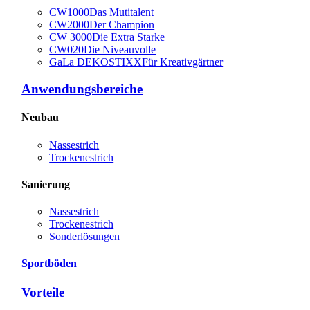
CW1000
Das Mutitalent
CW2000
Der Champion
CW 3000
Die Extra Starke
CW020
Die Niveauvolle
GaLa DEKOSTIXX
Für Kreativgärtner
Anwendungsbereiche
Neubau
Nassestrich
Trockenestrich
Sanierung
Nassestrich
Trockenestrich
Sonderlösungen
Sportböden
Vorteile