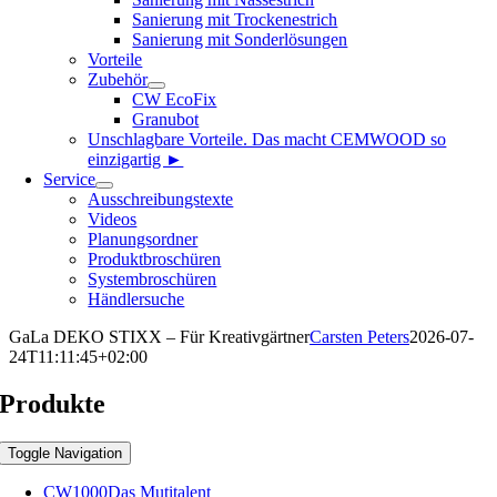
Sanierung mit Trockenestrich
Sanierung mit Sonderlösungen
Vorteile
Zubehör
CW EcoFix
Granubot
Unschlagbare Vorteile. Das macht CEMWOOD so
einzigartig ►
Service
Ausschreibungstexte
Videos
Planungsordner
Produktbroschüren
Systembroschüren
Händlersuche
GaLa DEKO STIXX – Für Kreativgärtner
Carsten Peters
2026-07-
24T11:11:45+02:00
Produkte
Toggle Navigation
CW1000
Das Mutitalent